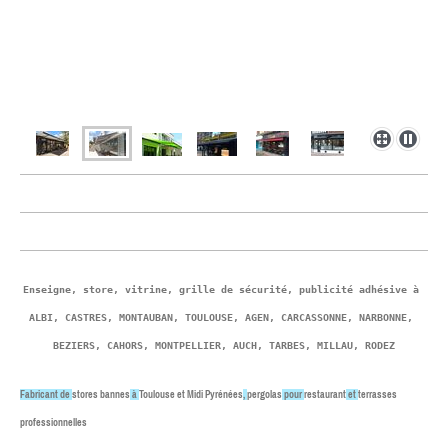
Enseigne, store, vitrine, grille de sécurité, publicité adhésive à 
ALBI, CASTRES, MONTAUBAN, TOULOUSE, AGEN, CARCASSONNE, NARBONNE, 
BEZIERS, CAHORS, MONTPELLIER, AUCH, TARBES, MILLAU, RODEZ
Fabricant de
stores bannes
à
Toulouse et Midi Pyrénées
,
pergolas
pour
restaurant
et
terrasses
professionnelles