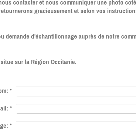
à nous contacter et nous communiquer une photo coté
retournerons gracieusement et selon vos instructions
ou demande d'échantillonnage auprès de notre comme
situe sur la Région Occitanie.
om:
*
ail:
*
ge:
*