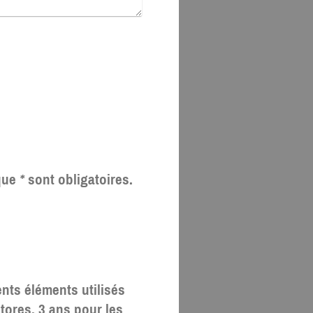
sque
*
sont obligatoires.
ents éléments utilisés
stores, 3 ans pour les